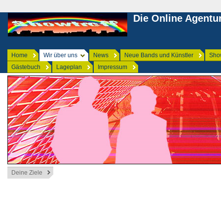
Die Online Agentu
Home
Wir über uns
News
Neue Bands und Künstler
Show
Gästebuch
Lageplan
Impressum
Deine Ziele